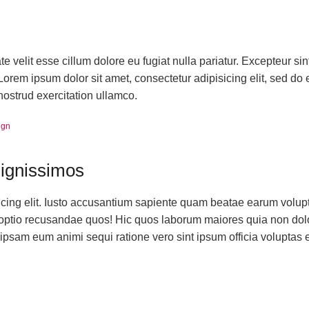
ate velit esse cillum dolore eu fugiat nulla pariatur. Excepteur si
 Lorem ipsum dolor sit amet, consectetur adipisicing elit, sed do
ostrud exercitation ullamco.
ign
dignissimos
sicing elit. Iusto accusantium sapiente quam beatae earum volu
ni optio recusandae quos! Hic quos laborum maiores quia non dol
psam eum animi sequi ratione vero sint ipsum officia voluptas