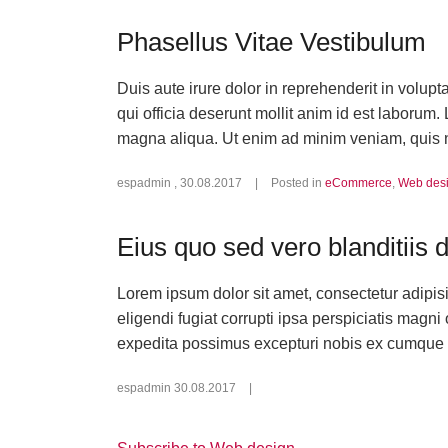
Phasellus Vitae Vestibulum
Duis aute irure dolor in reprehenderit in volupt
qui officia deserunt mollit anim id est laborum.
magna aliqua. Ut enim ad minim veniam, quis n
espadmin
,
30.08.2017
|
Posted in
eCommerce
,
Web des
Eius quo sed vero blanditiis 
Lorem ipsum dolor sit amet, consectetur adipi
eligendi fugiat corrupti ipsa perspiciatis mag
expedita possimus excepturi nobis ex cumque i
espadmin
30.08.2017
|