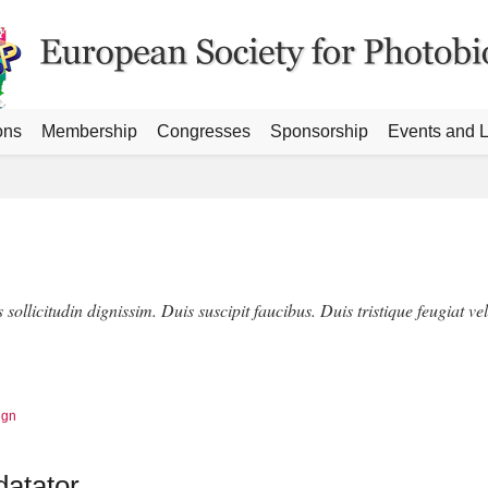
ons
Membership
Congresses
Sponsorship
Events and L
 sollicitudin dignissim. Duis suscipit faucibus. Duis tristique feugiat ve
ign
datator