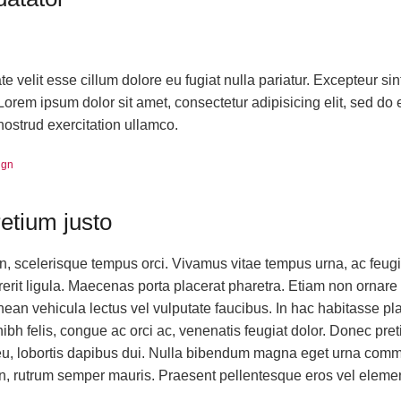
ate velit esse cillum dolore eu fugiat nulla pariatur. Excepteur si
 Lorem ipsum dolor sit amet, consectetur adipisicing elit, sed do
ostrud exercitation ullamco.
ign
retium justo
n, scelerisque tempus orci. Vivamus vitae tempus urna, ac feugi
rerit ligula. Maecenas porta placerat pharetra. Etiam non ornare
nean vehicula lectus vel vulputate faucibus. In hac habitasse p
 nibh felis, congue ac orci ac, venenatis feugiat dolor. Donec pr
 eu, lobortis dapibus dui. Nulla bibendum magna eget urna commod
, rutrum semper mauris. Praesent pellentesque eros vel eleme