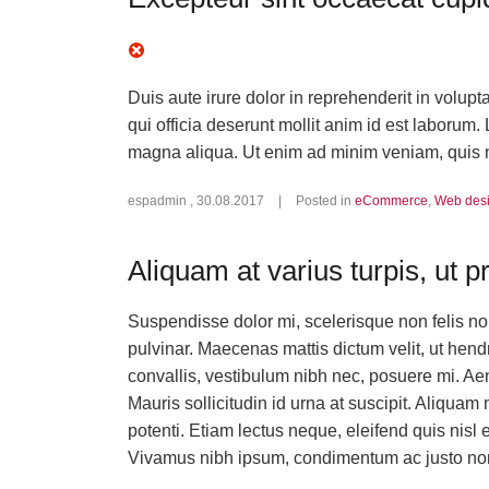
Duis aute irure dolor in reprehenderit in volupt
qui officia deserunt mollit anim id est laborum.
magna aliqua. Ut enim ad minim veniam, quis n
espadmin
,
30.08.2017
|
Posted in
eCommerce
,
Web des
Aliquam at varius turpis, ut p
Suspendisse dolor mi, scelerisque non felis no
pulvinar. Maecenas mattis dictum velit, ut hend
convallis, vestibulum nibh nec, posuere mi. Ae
Mauris sollicitudin id urna at suscipit. Aliquam
potenti. Etiam lectus neque, eleifend quis nisl
Vivamus nibh ipsum, condimentum ac justo non