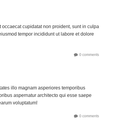
nt occaecat cupidatat non proident, sunt in culpa
 eiusmod tempor incididunt ut labore et dolore
0 comments
ptates illo magnam asperiores temporibus
oribus aspernatur architecto qui esse saepe
 earum voluptatum!
0 comments