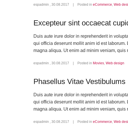
espadmin
,
30.08.2017
|
Posted in
eCommerce
,
Web des
Excepteur sint occaecat cupi
Duis aute irure dolor in reprehenderit in volupt
qui officia deserunt mollit anim id est laborum.
magna aliqua. Ut enim ad minim veniam, quis n
espadmin
,
30.08.2017
|
Posted in
Movies
,
Web design
Phasellus Vitae Vestibulums
Duis aute irure dolor in reprehenderit in volupt
qui officia deserunt mollit anim id est laborum.
magna aliqua. Ut enim ad minim veniam, quis n
espadmin
,
30.08.2017
|
Posted in
eCommerce
,
Web des