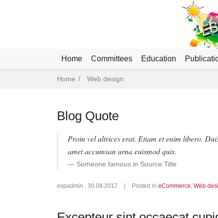
Home
Committees
Education
Publicati
Breadcrumb
Home
Web design
Blog Quote
Proin vel ultrices erat. Etiam et enim libero. Duis
amet accumsan urna euismod quis.
Someone famous in Source Title
espadmin
,
30.08.2017
|
Posted in
eCommerce
,
Web des
Excepteur sint occaecat cupi