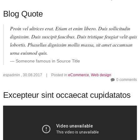
Blog Quote
Proin vel ultrices erat. Etiam et enim libero. Duis sollicitudin
dignissim. Duis suscipit faucibus. Duis tristique feugiat velit quis
lobortis. Phasellus dignissim mollis massa, sit amet accumsan
urna euismod quis.
Someone famous in Source Title
espadmin
,
30.08.2017
|
Posted in
eCommerce
,
Web design
0 comments
Excepteur sint occaecat cupidatatos