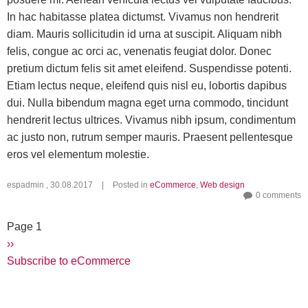
In hac habitasse platea dictumst. Vivamus non hendrerit
diam. Mauris sollicitudin id urna at suscipit. Aliquam nibh
felis, congue ac orci ac, venenatis feugiat dolor. Donec
pretium dictum felis sit amet eleifend. Suspendisse potenti.
Etiam lectus neque, eleifend quis nisl eu, lobortis dapibus
dui. Nulla bibendum magna eget urna commodo, tincidunt
hendrerit lectus ultrices. Vivamus nibh ipsum, condimentum
ac justo non, rutrum semper mauris. Praesent pellentesque
eros vel elementum molestie.
espadmin
,
30.08.2017
|
Posted in
eCommerce
,
Web design
0 comments
Pagination
Page 1
Next page
››
Subscribe to eCommerce