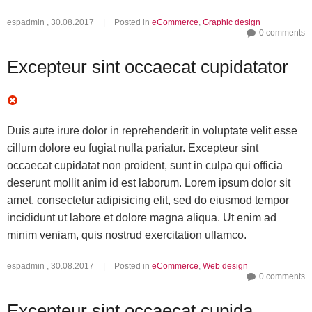
espadmin
,
30.08.2017
|
Posted in
eCommerce
,
Graphic design
0 comments
Excepteur sint occaecat cupidatator
Duis aute irure dolor in reprehenderit in voluptate velit esse
cillum dolore eu fugiat nulla pariatur. Excepteur sint
occaecat cupidatat non proident, sunt in culpa qui officia
deserunt mollit anim id est laborum. Lorem ipsum dolor sit
amet, consectetur adipisicing elit, sed do eiusmod tempor
incididunt ut labore et dolore magna aliqua. Ut enim ad
minim veniam, quis nostrud exercitation ullamco.
espadmin
,
30.08.2017
|
Posted in
eCommerce
,
Web design
0 comments
Excepteur sint occaecat cupida