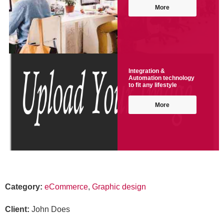
More
Integration &
Automation technology
to fit any lifestyle
More
Category
:
eCommerce
,
Graphic design
Client
:
John Does