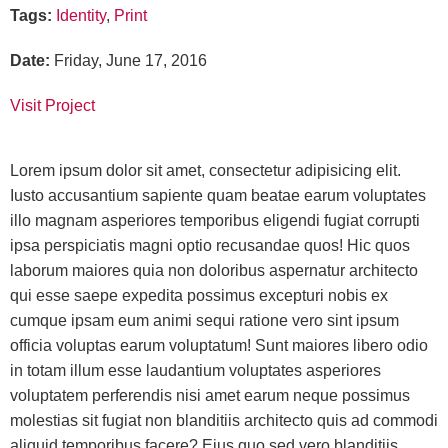
Tags
:
Identity
,
Print
Date
:
Friday, June 17, 2016
Visit Project
Lorem ipsum dolor sit amet, consectetur adipisicing elit.
Iusto accusantium sapiente quam beatae earum voluptates
illo magnam asperiores temporibus eligendi fugiat corrupti
ipsa perspiciatis magni optio recusandae quos! Hic quos
laborum maiores quia non doloribus aspernatur architecto
qui esse saepe expedita possimus excepturi nobis ex
cumque ipsam eum animi sequi ratione vero sint ipsum
officia voluptas earum voluptatum! Sunt maiores libero odio
in totam illum esse laudantium voluptates asperiores
voluptatem perferendis nisi amet earum neque possimus
molestias sit fugiat non blanditiis architecto quis ad commodi
aliquid temporibus facere? Eius quo sed vero blanditiis