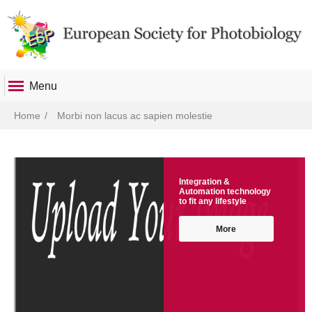
Menu
Breadcrumb
Home
Morbi non lacus ac sapien molestie
Integration &
Automation technology
to fit any lifestyle
More