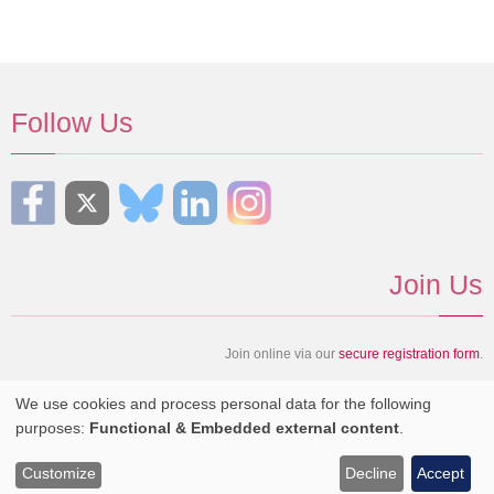
Follow Us
Join Us
Join online via our
secure registration form
.
We use cookies and process personal data for the following
Copyright © ESP - European Society for Photobiology, 2024
Use
purposes:
Functional & Embedded external content
.
of
Customize
Decline
Accept