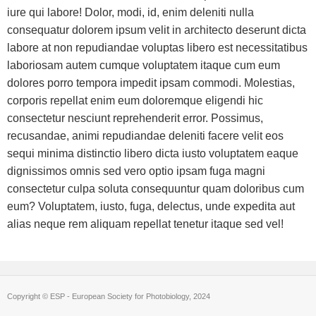
iure qui labore! Dolor, modi, id, enim deleniti nulla
consequatur dolorem ipsum velit in architecto deserunt dicta
labore at non repudiandae voluptas libero est necessitatibus
laboriosam autem cumque voluptatem itaque cum eum
dolores porro tempora impedit ipsam commodi. Molestias,
corporis repellat enim eum doloremque eligendi hic
consectetur nesciunt reprehenderit error. Possimus,
recusandae, animi repudiandae deleniti facere velit eos
sequi minima distinctio libero dicta iusto voluptatem eaque
dignissimos omnis sed vero optio ipsam fuga magni
consectetur culpa soluta consequuntur quam doloribus cum
eum? Voluptatem, iusto, fuga, delectus, unde expedita aut
alias neque rem aliquam repellat tenetur itaque sed vel!
Copyright © ESP - European Society for Photobiology, 2024