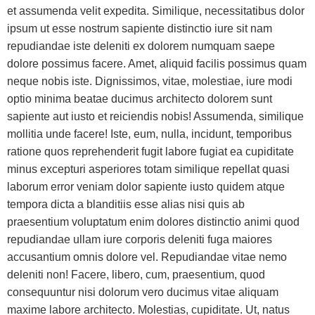
et assumenda velit expedita. Similique, necessitatibus dolor
ipsum ut esse nostrum sapiente distinctio iure sit nam
repudiandae iste deleniti ex dolorem numquam saepe
dolore possimus facere. Amet, aliquid facilis possimus quam
neque nobis iste. Dignissimos, vitae, molestiae, iure modi
optio minima beatae ducimus architecto dolorem sunt
sapiente aut iusto et reiciendis nobis! Assumenda, similique
mollitia unde facere! Iste, eum, nulla, incidunt, temporibus
ratione quos reprehenderit fugit labore fugiat ea cupiditate
minus excepturi asperiores totam similique repellat quasi
laborum error veniam dolor sapiente iusto quidem atque
tempora dicta a blanditiis esse alias nisi quis ab
praesentium voluptatum enim dolores distinctio animi quod
repudiandae ullam iure corporis deleniti fuga maiores
accusantium omnis dolore vel. Repudiandae vitae nemo
deleniti non! Facere, libero, cum, praesentium, quod
consequuntur nisi dolorum vero ducimus vitae aliquam
maxime labore architecto. Molestias, cupiditate. Ut, natus